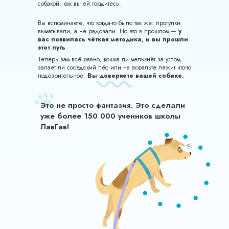
собакой, как вы ей гордитесь.
Вы вспоминаете, что когда-то было так же: прогулки
выматывали, а не радовали. Но это в прошлом —
у
вас появилась чёткая методика, и вы прошли
этот путь
.
Теперь вам всё равно, кошка ли мелькнёт за углом,
залает ли соседский пёс или на асфальте лежит что-то
подозрительное.
Вы доверяете вашей собаке.
Это не просто фантазия. Это сделали
уже более 150 000 учеников школы
ЛавГав!