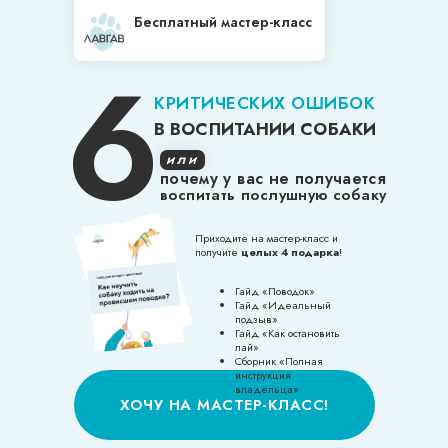
Бесплатный мастер-класс
6
КРИТИЧЕСКИХ ОШИБОК
В ВОСПИТАНИИ СОБАКИ
или
почему у вас не получается
воспитать послушную собаку
Приходите на мастер-класс и
получите
целых 4 подарка
!
Гайд «Поводок»
Гайд «Идеальный
подзыв»
Гайд «Как остановить
лай»
Сборник «Полная
инструкция
владельца»
ХОЧУ НА МАСТЕР-КЛАСС!