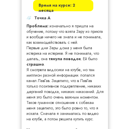
Время на курсе: 2
месяца
Точка А
Проблема:
изначально я пришла на
обучение, потому что взяла Зару из приюта
и вообще ничего не знала и не понимала,
как взаимодействовать с ней.
Первые дни Зары дома у меня была
истерика на истерике. Я не понимала, что
делать, она
тянула поводок
. Ей было
страшно
.
Я смотрела видосики на ютубе, но там
миллион разной информации. попался
канал ЛавГав. Зацепило, что в ЛавГав
только позитивное подкрепление, никаких
дерганий поводка, никаких наказаний. Для
меня это было очень важным моментом.
Такое гуманное отношение к собакам
меня зацепило, это было ровно то, что я
искала. Сначала я занималась по видео
на ютубе, а потом решила купить курс.