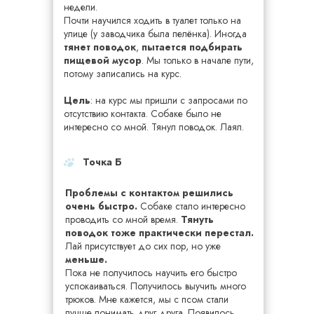
недели.
Почти научился ходить в туалет только на
улице (у заводчика была пелёнка). Иногда
тянет поводок
,
пытается подбирать
пищевой мусор
. Мы только в начале пути,
потому записались на курс.
Цель
: на курс мы пришли с запросами по
отсутствию контакта. Собаке было не
интересно со мной. Тянул поводок. Лаял.
Точка Б
Проблемы с контактом решились
очень быстро.
Собаке стало интересно
проводить со мной время.
Тянуть
поводок тоже практически перестал.
Лай присутствует до сих пор, но уже
меньше.
Пока не получилось научить его быстро
успокаиваться. Получилось выучить много
трюков. Мне кажется, мы с псом стали
лучше понимать друг друга. Появилось