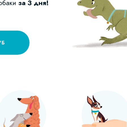
собаки
за 3 дня!
УБ