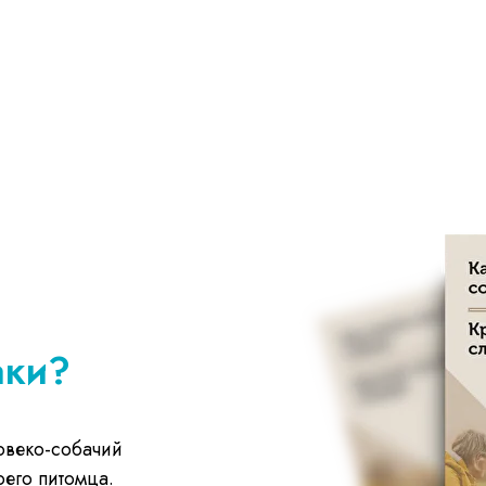
аки?
ловеко-собачий
оего питомца.