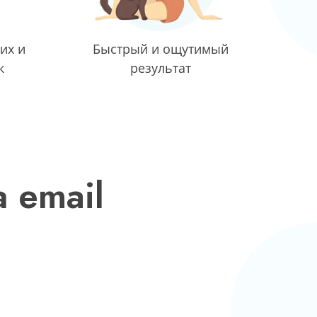
их и
Быстрый и ощутимый
к
результат
 email